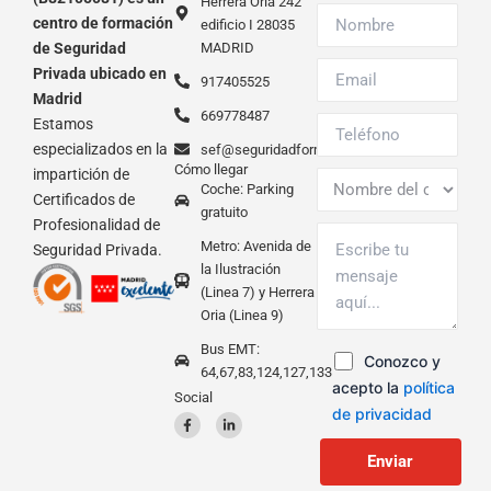
Herrera Oria 242
centro de formación
edificio I 28035
de Seguridad
MADRID
Privada ubicado en
917405525
Madrid
669778487
Estamos
especializados en la
sef@seguridadformacion.com
Cómo llegar
impartición de
Coche: Parking
Certificados de
gratuito
Profesionalidad de
Metro: Avenida de
Seguridad Privada.
la Ilustración
(Linea 7) y Herrera
Oria (Linea 9)
Bus EMT:
Conozco y
64,67,83,124,127,133
acepto la
política
Social
de privacidad
F
L
a
i
c
n
e
k
b
e
o
d