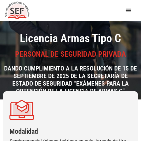
Ir
al
contenido
Certificados
Cursos Seguridad Priva
Cursos Gratuitos 
Licencia Armas Tipo C
PERSONAL DE SEGURIDAD PRIVADA
DANDO CUMPLIMIENTO A LA RESOLUCIÓN DE 15 DE
SEPTIEMBRE DE 2025 DE LA SECRETARÍA DE
ESTADO DE SEGURIDAD “EXÁMENES PARA LA
OBTENCIÓN DE LA LICENCIA DE ARMAS C."
Modalidad
Semipresencial (clases teóricas en aula, jornada de tiro