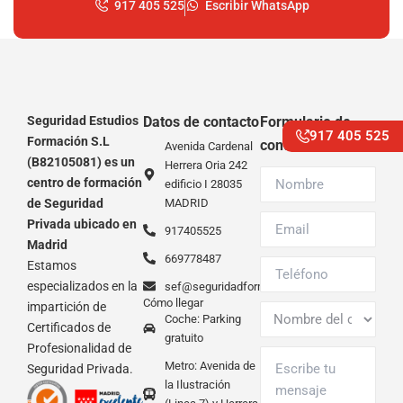
917 405 525
Escribir WhatsApp
Seguridad Estudios
Datos de contacto
Formulario de
917 405 525
Formación S.L
contácto
Avenida Cardenal
(B82105081) es un
Herrera Oria 242
centro de formación
edificio I 28035
de Seguridad
MADRID
Privada ubicado en
917405525
Madrid
669778487
Estamos
especializados en la
sef@seguridadformacion.com
Cómo llegar
impartición de
Coche: Parking
Certificados de
gratuito
Profesionalidad de
Metro: Avenida de
Seguridad Privada.
la Ilustración